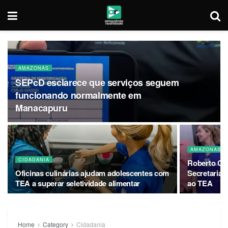
AMAZONAS
SEPcD esclarece que serviços seguem
funcionando normalmente em
Manacapuru
AMAZONAS
CIDADANIA
Roberto Cid
Oficinas culinárias ajudam adolescentes com
Secretaria e
TEA a superar seletividade alimentar
ao TEA
Home
Category
Cidadania