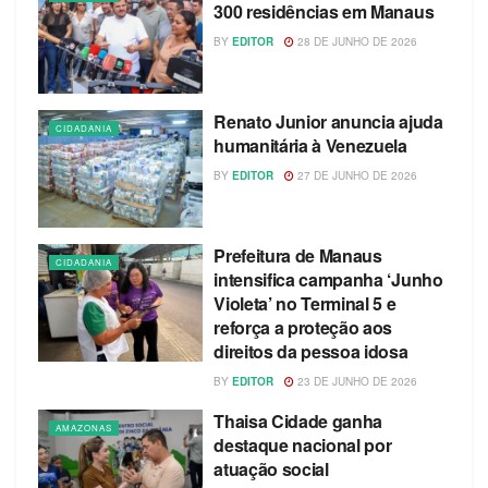
300 residências em Manaus
BY
EDITOR
28 DE JUNHO DE 2026
Renato Junior anuncia ajuda
CIDADANIA
humanitária à Venezuela
BY
EDITOR
27 DE JUNHO DE 2026
Prefeitura de Manaus
CIDADANIA
intensifica campanha ‘Junho
Violeta’ no Terminal 5 e
reforça a proteção aos
direitos da pessoa idosa
BY
EDITOR
23 DE JUNHO DE 2026
Thaisa Cidade ganha
AMAZONAS
destaque nacional por
atuação social