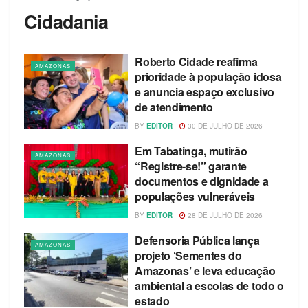
Cidadania
Roberto Cidade reafirma
AMAZONAS
prioridade à população idosa
e anuncia espaço exclusivo
de atendimento
BY
EDITOR
30 DE JULHO DE 2026
Em Tabatinga, mutirão
AMAZONAS
“Registre-se!” garante
documentos e dignidade a
populações vulneráveis
BY
EDITOR
28 DE JULHO DE 2026
Defensoria Pública lança
AMAZONAS
projeto ‘Sementes do
Amazonas’ e leva educação
ambiental a escolas de todo o
estado