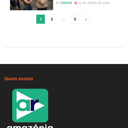
BY
EDITOR
23 DE JUNHO DE 2026
1
2
…
5
Quem somos