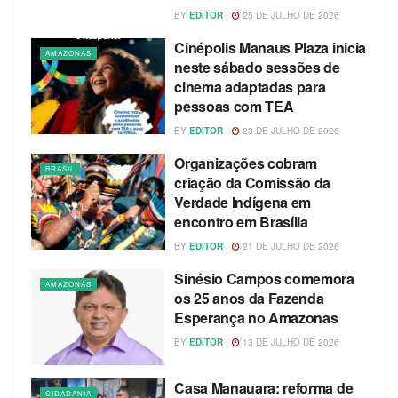
BY
EDITOR
25 DE JULHO DE 2026
Cinépolis Manaus Plaza inicia
AMAZONAS
neste sábado sessões de
cinema adaptadas para
pessoas com TEA
BY
EDITOR
23 DE JULHO DE 2026
Organizações cobram
BRASIL
criação da Comissão da
Verdade Indígena em
encontro em Brasília
BY
EDITOR
21 DE JULHO DE 2026
Sinésio Campos comemora
AMAZONAS
os 25 anos da Fazenda
Esperança no Amazonas
BY
EDITOR
13 DE JULHO DE 2026
Casa Manauara: reforma de
CIDADANIA