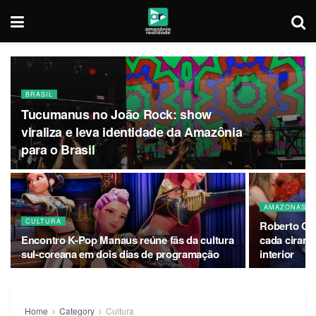
BRASIL
Tucumanus no João Rock: show
viraliza e leva identidade da Amazônia
para o Brasil
AMAZONAS
CULTURA
Roberto Cid
Encontro K-Pop Manaus reúne fãs da cultura
cada cirand
sul-coreana em dois dias de programação
interior
Home
Category
Cultura