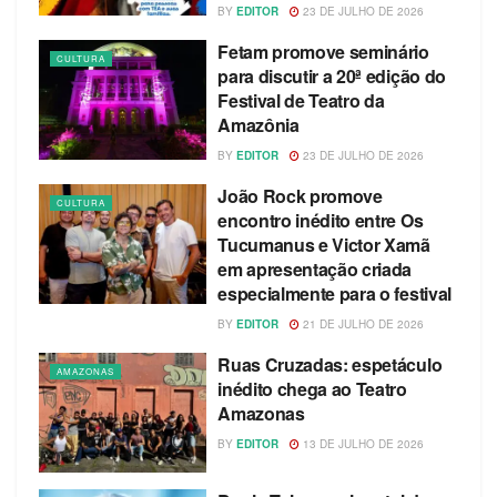
BY
EDITOR
23 DE JULHO DE 2026
Fetam promove seminário
CULTURA
para discutir a 20ª edição do
Festival de Teatro da
Amazônia
BY
EDITOR
23 DE JULHO DE 2026
João Rock promove
CULTURA
encontro inédito entre Os
Tucumanus e Victor Xamã
em apresentação criada
especialmente para o festival
BY
EDITOR
21 DE JULHO DE 2026
Ruas Cruzadas: espetáculo
AMAZONAS
inédito chega ao Teatro
Amazonas
BY
EDITOR
13 DE JULHO DE 2026