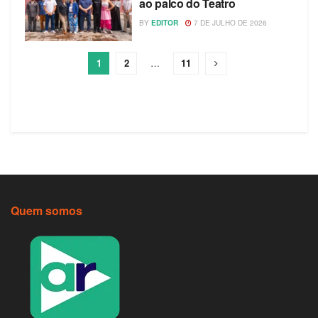
ao palco do Teatro
BY
EDITOR
7 DE JULHO DE 2026
1
2
…
11
Quem somos