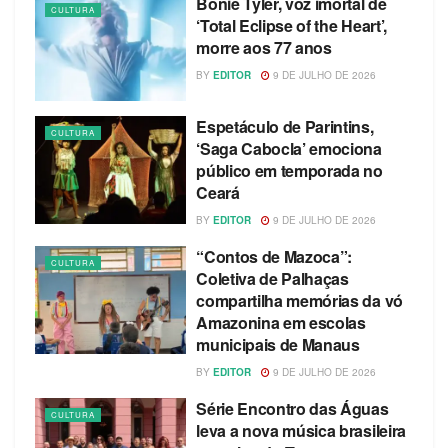
Bonie Tyler, voz imortal de
CULTURA
‘Total Eclipse of the Heart’,
morre aos 77 anos
BY
EDITOR
9 DE JULHO DE 2026
Espetáculo de Parintins,
CULTURA
‘Saga Cabocla’ emociona
público em temporada no
Ceará
BY
EDITOR
9 DE JULHO DE 2026
“Contos de Mazoca”:
CULTURA
Coletiva de Palhaças
compartilha memórias da vó
Amazonina em escolas
municipais de Manaus
BY
EDITOR
9 DE JULHO DE 2026
Série Encontro das Águas
CULTURA
leva a nova música brasileira