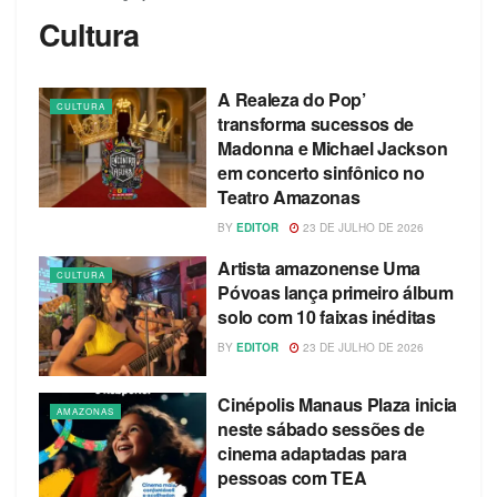
Cultura
A Realeza do Pop’
CULTURA
transforma sucessos de
Madonna e Michael Jackson
em concerto sinfônico no
Teatro Amazonas
BY
EDITOR
23 DE JULHO DE 2026
Artista amazonense Uma
CULTURA
Póvoas lança primeiro álbum
solo com 10 faixas inéditas
BY
EDITOR
23 DE JULHO DE 2026
Cinépolis Manaus Plaza inicia
AMAZONAS
neste sábado sessões de
cinema adaptadas para
pessoas com TEA