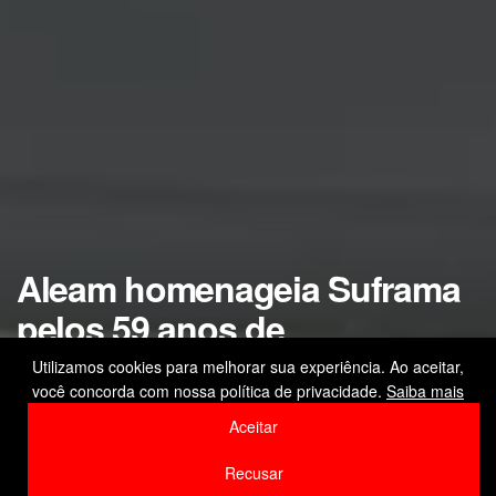
Aleam homenageia Suframa
pelos 59 anos de
contribuições para o
Utilizamos cookies para melhorar sua experiência. Ao aceitar,
você concorda com nossa política de privacidade.
Saiba mais
desenvolvimento da região
Aceitar
by
Editor
6 de março de 2026
Recusar