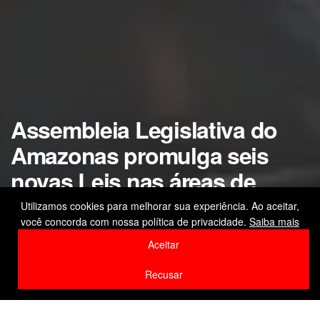
Assembleia Legislativa do
Amazonas promulga seis
novas Leis nas áreas de
saúde, cultura e meio
Utilizamos cookies para melhorar sua experiência. Ao aceitar,
você concorda com nossa política de privacidade.
Saiba mais
ambiente
Aceitar
by
Editor
20 de fevereiro de 2026
Recusar
Home
Cidade