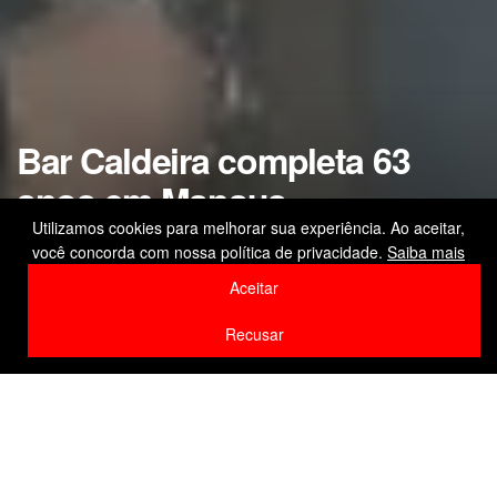
Bar Caldeira completa 63
anos em Manaus
Utilizamos cookies para melhorar sua experiência. Ao aceitar,
Festa gratuita celebra o aniversário do bar
você concorda com nossa política de privacidade.
Saiba mais
tradicional no Centro da capital do Amazonas
Aceitar
by
Editor
13 de janeiro de 2026
Recusar
Home
Cultura
F
W
Li
Compartilhe