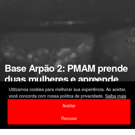
Base Arpão 2: PMAM prende
duas mulheres e apreende
mais de 26 quilos de drogas
Utilizamos cookies para melhorar sua experiência. Ao aceitar,
você concorda com nossa política de privacidade.
Saiba mais
em Coari
Aceitar
by
Editor
7 de fevereiro de 2026
Recusar
Home
Polícia