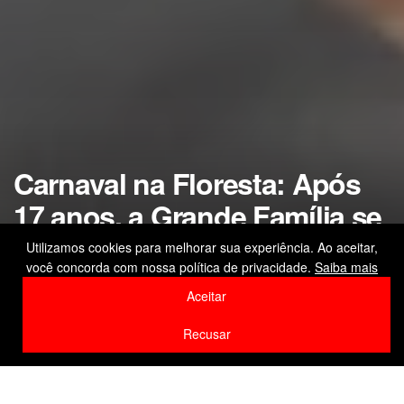
Carnaval na Floresta: Após
17 anos, a Grande Família se
consagra campeã do Grupo
Utilizamos cookies para melhorar sua experiência. Ao aceitar,
você concorda com nossa política de privacidade.
Saiba mais
Especial 2026
Aceitar
by
Editor
16 de fevereiro de 2026
Recusar
Home
Cultura