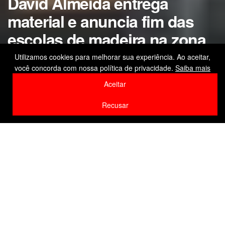
David Almeida entrega
material e anuncia fim das
escolas de madeira na zona
rural de Manaus até
Utilizamos cookies para melhorar sua experiência. Ao aceitar,
você concorda com nossa política de privacidade.
Saiba mais
novembro
Aceitar
by
Editor
22 de março de 2026
Recusar
Home
Amazonas
F
W
Li
Compartilhe
a
h
n
c
at
k
e
s
e