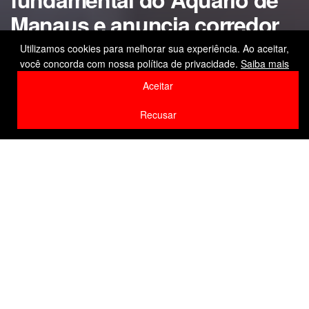
Manaus e anuncia corredor
turístico coberto na rua
Utilizamos cookies para melhorar sua experiência. Ao aceitar,
você concorda com nossa política de privacidade.
Saiba mais
Bernardo Ramos
Aceitar
by
Editor
6 de março de 2026
Recusar
Home
Destaque
F
W
Li
Compartilhe
a
h
n
c
at
k
e
s
e
b
A
dI