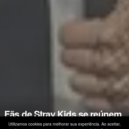
Fãs de Stray Kids se reúnem
em evento com programação
Utilizamos cookies para melhorar sua experiência. Ao aceitar,