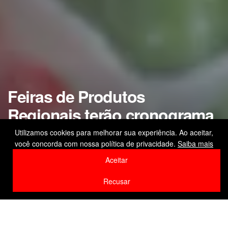
Feiras de Produtos
Regionais terão cronograma
modificado devido ao feriado
Utilizamos cookies para melhorar sua experiência. Ao aceitar,
você concorda com nossa política de privacidade.
Saiba mais
de Carnaval
Aceitar
by
Editor
16 de fevereiro de 2026
Recusar
Home
Cidade