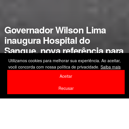
Governador Wilson Lima
inaugura Hospital do
Sangue, nova referência para
tratamento de doenças
Utilizamos cookies para melhorar sua experiência. Ao aceitar,
você concorda com nossa política de privacidade.
Saiba mais
hematológicas no Amazonas
Aceitar
by
Editor
16 de março de 2026
Recusar
Home
Destaque
F
W
Li