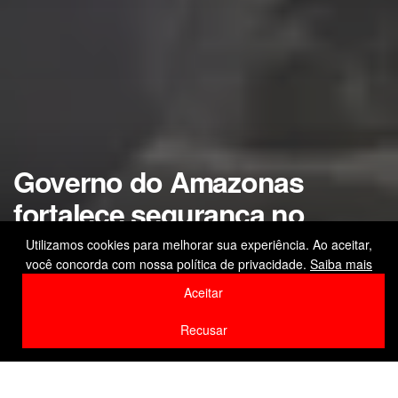
Governo do Amazonas
fortalece segurança no
Centro de Manaus com
Utilizamos cookies para melhorar sua experiência. Ao aceitar,
você concorda com nossa política de privacidade.
Saiba mais
Operação Impacto
Aceitar
by
Editor
24 de fevereiro de 2026
Recusar
Home
Destaque