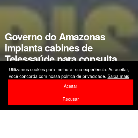
Governo do Amazonas
implanta cabines de
Telessaúde para consulta
médica com clínico geral em
Utilizamos cookies para melhorar sua experiência. Ao aceitar,
você concorda com nossa política de privacidade.
Saiba mais
shoppings da capital
Aceitar
by
Editor
17 de março de 2026
Recusar
Home
Amazonas