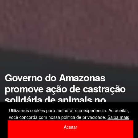
Governo do Amazonas
promove ação de castração
solidária de animais no
bairro Betânia, zona sul da
Utilizamos cookies para melhorar sua experiência. Ao aceitar,
você concorda com nossa política de privacidade.
Saiba mais
capital
Aceitar
by
Editor
20 de fevereiro de 2026