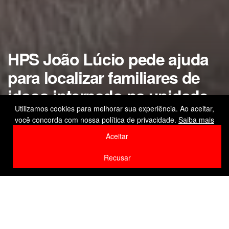
HPS João Lúcio pede ajuda
para localizar familiares de
idoso internado na unidade
Utilizamos cookies para melhorar sua experiência. Ao aceitar,
Homem deu entrada na unidade pelo Samu,
você concorda com nossa política de privacidade.
Saiba mais
após sofrer queda
Aceitar
by
Editor
11 de fevereiro de 2026
Recusar
Home
Amazonas