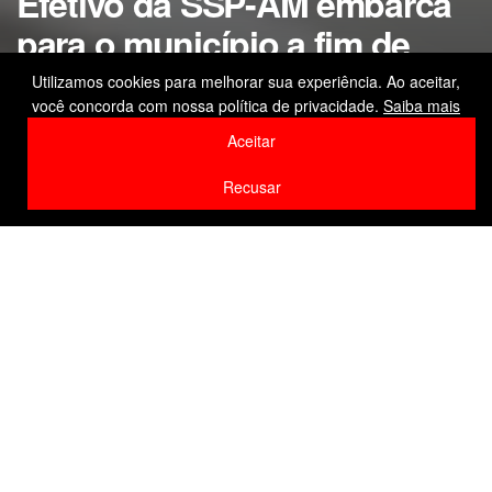
Efetivo da SSP-AM embarca
para o município a fim de
fortalecer segurança no
Utilizamos cookies para melhorar sua experiência. Ao aceitar,
você concorda com nossa política de privacidade.
Saiba mais
evento
Aceitar
by
Editor
18 de março de 2026
Recusar
Home
Amazonas
F
W
Li
Compartilhe
a
h
n
c
at
k
e
s
e
b
A
dI