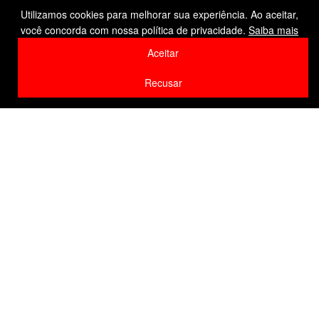
pessoas e antecipa
Utilizamos cookies para melhorar sua experiência. Ao aceitar,
você concorda com nossa política de privacidade.
Saiba mais
espetáculo de junho
Aceitar
by
Editor
21 de março de 2026
Recusar
Home
Cultura
F
W
Li
Compartilhe
a
h
n
c
at
k
e
s
e
b
A
dI
o
p
n