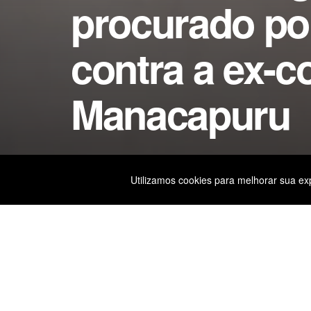
procurado por
contra a ex-
Manacapuru
by
Editor
10 de fevereiro de 2026
in
Polícia
Utilizamos cookies para melhorar sua exp
Home
Polícia
F
W
Li
Compartilhe