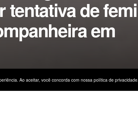
 tentativa de femi
companheira em
eriência. Ao aceitar, você concorda com nossa política de privacidade