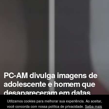
PC-AM divulga imagens de
adolescente e homem que
desapareceram em datas
diferentes na zona leste de
Utilizamos cookies para melhorar sua experiência. Ao aceitar,
você concorda com nossa política de privacidade.
Saiba mais