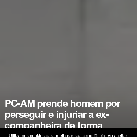
PC-AM prende homem por
perseguir e injuriar a ex-
companheira de forma
reiterada, na zona sul de
Utilizamos cookies para melhorar sua experiência. Ao aceitar,