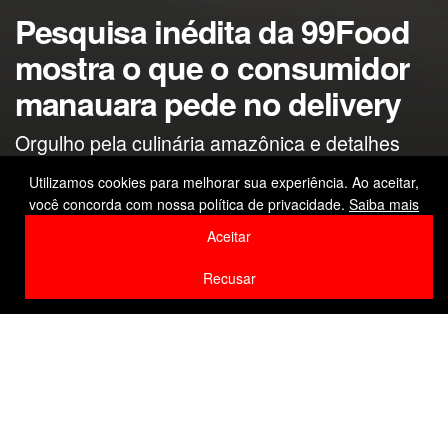
Pesquisa inédita da 99Food
mostra o que o consumidor
manauara pede no delivery
Orgulho pela culinária amazônica e detalhes
sobre os hábitos de consumo estão entre os
Utilizamos cookies para melhorar sua experiência. Ao aceitar,
principais achados de levantamento da
você concorda com nossa política de privacidade.
Saiba mais
99Food/Instituto Locomotiva em Manaus
Aceitar
by
Editor
24 de março de 2026
Recusar
Home
Amazonas
F
W
Li
Compartilhe