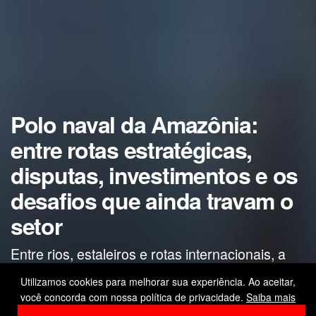
Polo naval da Amazônia:
entre rotas estratégicas,
disputas, investimentos e os
desafios que ainda travam o
setor
Entre rios, estaleiros e rotas internacionais, a
Amazônia se consolida como eixo logístico
Utilizamos cookies para melhorar sua experiência. Ao aceitar,
estratégico — mas ainda enfrenta entraves
você concorda com nossa política de privacidade.
Saiba mais
estruturais e disputas de poder.