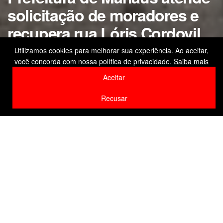
solicitação de moradores e
recupera rua Lóris Cordovil
com serviços da operação
Utilizamos cookies para melhorar sua experiência. Ao aceitar,
você concorda com nossa política de privacidade.
Saiba mais
‘Tapa-Buracos’
Aceitar
by
Editor
10 de junho de 2026
Recusar
Home
Cidade