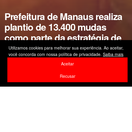
Prefeitura de Manaus realiza
plantio de 13.400 mudas
como parte da estratégia de
arborização da capital
Utilizamos cookies para melhorar sua experiência. Ao aceitar,
você concorda com nossa política de privacidade.
Saiba mais
amazonense
Aceitar
by
Editor
14 de março de 2026
Recusar
Home
Meio Ambiente
F
W
Li
Compartilhe
a
h
n