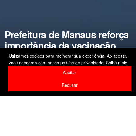
Prefeitura de Manaus reforça
importância da vacinação
contra o HPV para prevenção
Utilizamos cookies para melhorar sua experiência. Ao aceitar,
você concorda com nossa política de privacidade.
Saiba mais
do câncer
Aceitar
by
Editor
4 de março de 2026
Recusar
Home
Saúde
F
W
Li
Compartilhe