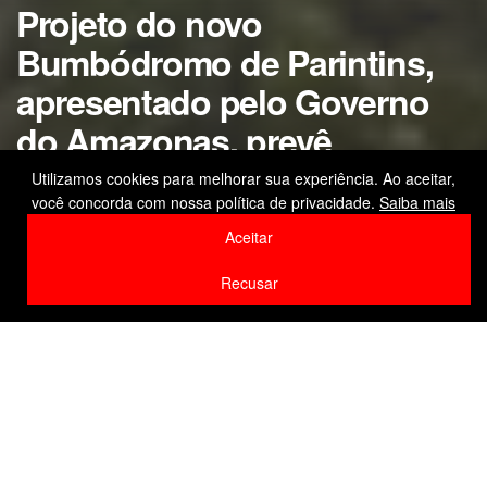
Projeto do novo
Bumbódromo de Parintins,
apresentado pelo Governo
do Amazonas, prevê
ampliação e padrões
Utilizamos cookies para melhorar sua experiência. Ao aceitar,
você concorda com nossa política de privacidade.
Saiba mais
internacionais
Aceitar
by
Editor
21 de março de 2026
Recusar
Home
Destaque
F
W
Li
Compartilhe
a
h
n