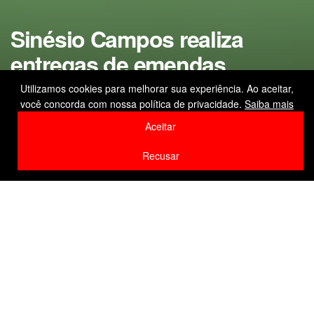
Sinésio Campos realiza
entregas de emendas
destinadas a municípios do
Utilizamos cookies para melhorar sua experiência. Ao aceitar,
você concorda com nossa política de privacidade.
Saiba mais
Baixo Amazonas
Aceitar
by
Editor
10 de fevereiro de 2026
Recusar
Home
Destaque
F
W
Li
Compartilhe
a
h
n
c
at
k