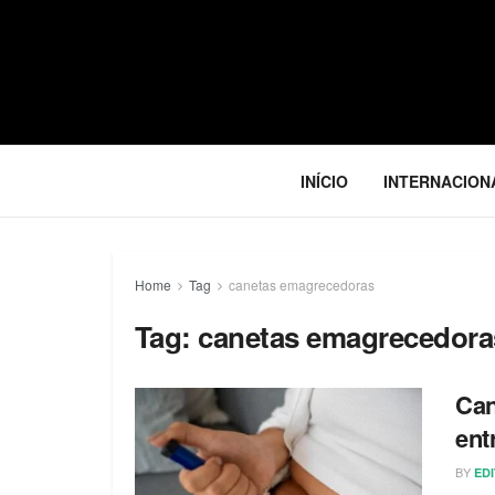
INÍCIO
INTERNACION
Home
Tag
canetas emagrecedoras
Tag:
canetas emagrecedora
Can
ent
BY
ED