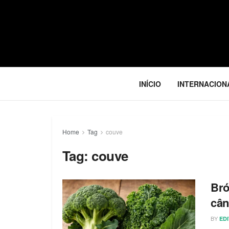
INÍCIO
INTERNACION
Home
Tag
couve
Tag:
couve
Bró
cân
BY
ED