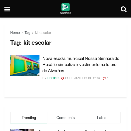
Home
Tag
kit escolar
Tag:
kit escolar
Nova escola municipal Nossa Senhora do
Rosário simboliza investimento no futuro
de Alvarães
BY
EDITOR
21 DE JANEIRO DE 2026
0
Trending
Comments
Latest