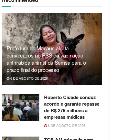
Prefeitura de Manaus alerta
convocados no PSS da vacinação
antirrábica animal da Semsa para o
prazo final do processo
6 DE AGOSTO DE 2026
Roberto Cidade conduz
acordo e garante repasse
de R$ 276 milhões a
empresas médicas
6 DE AGOSTO DE 2026
TCE-AM cria guia para