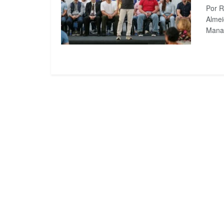
Por R
Almei
Manau