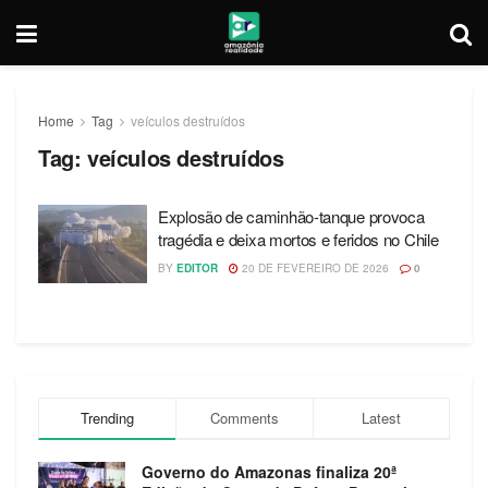
Home
Tag
veículos destruídos
Tag:
veículos destruídos
Explosão de caminhão-tanque provoca
tragédia e deixa mortos e feridos no Chile
BY
EDITOR
20 DE FEVEREIRO DE 2026
0
Trending
Comments
Latest
Governo do Amazonas finaliza 20ª