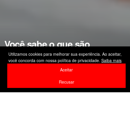
Você sabe o que são
transtornos alimentares e
Utilizamos cookies para melhorar sua experiência. Ao aceitar,
você concorda com nossa política de privacidade.
Saiba mais
como identificá-los?
Aceitar
by
Editor
2 de junho de 2026
Recusar
Home
Saúde
F
W
Li
Compartilhe