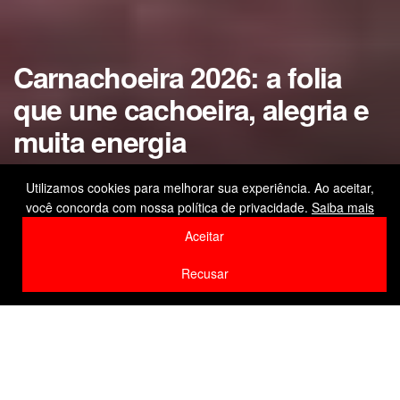
Carnachoeira 2026: a folia
que une cachoeira, alegria e
muita energia
Presidente Figueiredo se prepara para uma
Utilizamos cookies para melhorar sua experiência. Ao aceitar,
noite inesquecível na Praça da Vitória neste
você concorda com nossa política de privacidade.
Saiba mais
sábado
Aceitar
by
Editor
14 de fevereiro de 2026
Recusar
Home
Amazonas
F
W
Li