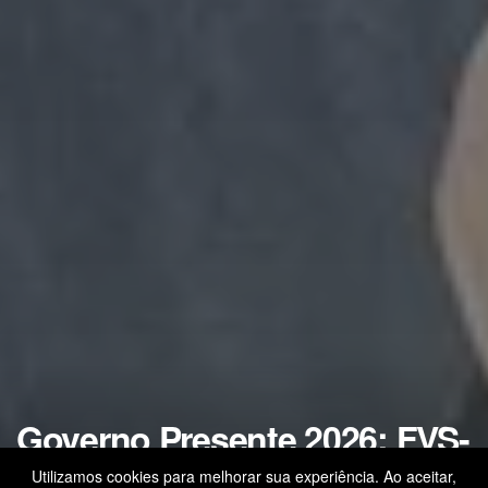
Governo Presente 2026: FVS-
RCP fortalece vigilância e
Utilizamos cookies para melhorar sua experiência. Ao aceitar,