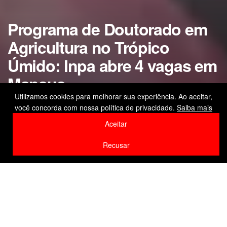
Programa de Doutorado em
Agricultura no Trópico
Úmido: Inpa abre 4 vagas em
Manaus
Utilizamos cookies para melhorar sua experiência. Ao aceitar,
Inscrições vão até 31 de julho; oportunidade é
você concorda com nossa política de privacidade.
Saiba mais
voltada para pesquisa na Amazônia Legal
Aceitar
by
Editor
6 de julho de 2026
Recusar
Home
Ciência e Tecnologia
F
W
Li
Compartilhe