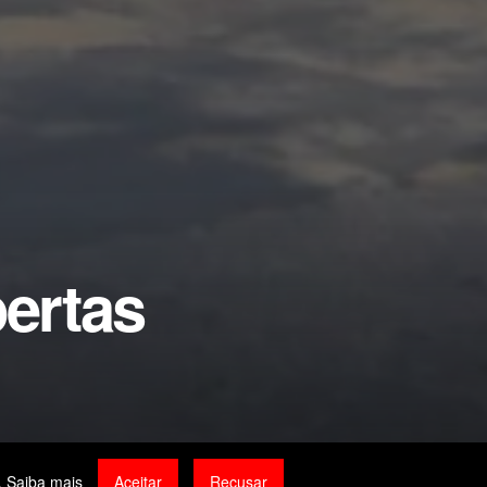
ertas
0
0
.
Saiba mais
Aceitar
Recusar