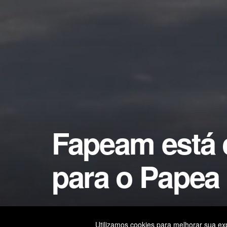
Fapeam está 
para o Papea
by
Editor
25 de fevereiro de 2026
in
Manaus
Utilizamos cookies para melhorar sua exp