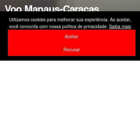
Voo Manaus-Caracas
começa a operar e reforça
Utilizamos cookies para melhorar sua experiência. Ao aceitar,
você concorda com nossa política de privacidade.
Saiba mais
conexão internacional
Aceitar
by
Editor
25 de fevereiro de 2026
Recusar
Home
Internacional
F
W
Li
Compartilhe
a
h
n
c
at
k
e
s
e
b
A
dI