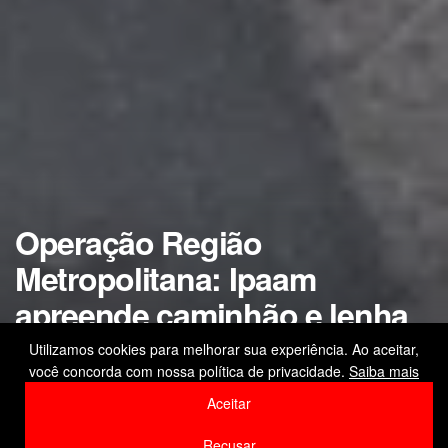
Operação Região
Metropolitana: Ipaam
apreende caminhão e lenha
transportada sem
Utilizamos cookies para melhorar sua experiência. Ao aceitar,
você concorda com nossa política de privacidade.
Saiba mais
documentação na AM-070
Aceitar
by
Editor
3 de março de 2026
Recusar