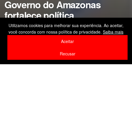
Governo do Amazonas
fortalece política
habitacional, com
Utilizamos cookies para melhorar sua experiência. Ao aceitar,
você concorda com nossa política de privacidade.
Saiba mais
planejamento integrado
Aceitar
by
Editor
3 de março de 2026
Recusar
Home
Amazonas
F
W
Li
Compartilhe
a
h
n
c
at
k
e
s
e