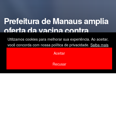
Prefeitura de Manaus amplia
oferta da vacina contra
influenza para o público
Utilizamos cookies para melhorar sua experiência. Ao aceitar,
você concorda com nossa política de privacidade.
Saiba mais
geral a partir desta terça-feira
Aceitar
by
Editor
3 de março de 2026
Recusar
Home
Saúde
F
W
Li
Compartilhe
a
h
n