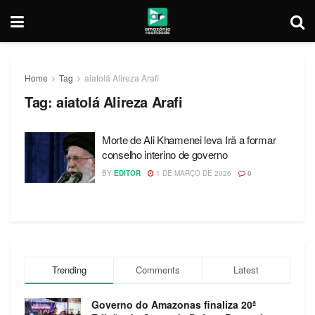
Home
Tag
aiatolá Alireza Arafi
Tag:
aiatolá Alireza Arafi
Morte de Ali Khamenei leva Irã a formar
conselho interino de governo
BY
EDITOR
1 DE MARÇO DE 2026
0
Trending
Comments
Latest
Governo do Amazonas finaliza 20ª