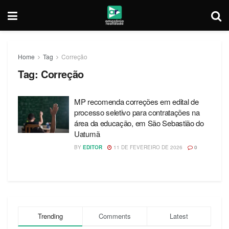
Home
Tag
Correção
Tag:
Correção
MP recomenda correções em edital de
processo seletivo para contratações na
área da educação, em São Sebastião do
Uatumã
BY
EDITOR
11 DE FEVEREIRO DE 2026
0
Trending
Comments
Latest