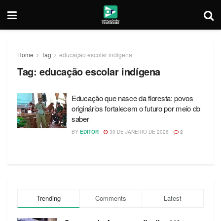
Home
Tag
educação escolar indígena
Tag:
educação escolar indígena
Educação que nasce da floresta: povos
originários fortalecem o futuro por meio do
saber
BY
EDITOR
30 DE JANEIRO DE 2026
2
Trending
Comments
Latest