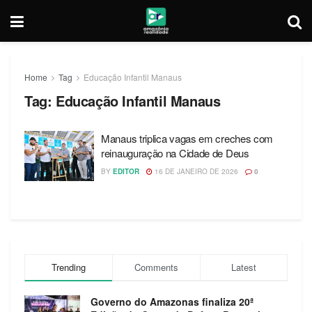
Home
Tag
Educação Infantil Manaus
Tag:
Educação Infantil Manaus
Manaus triplica vagas em creches com
reinauguração na Cidade de Deus
BY
EDITOR
16 DE JANEIRO DE 2026
0
Trending
Comments
Latest
Governo do Amazonas finaliza 20ª