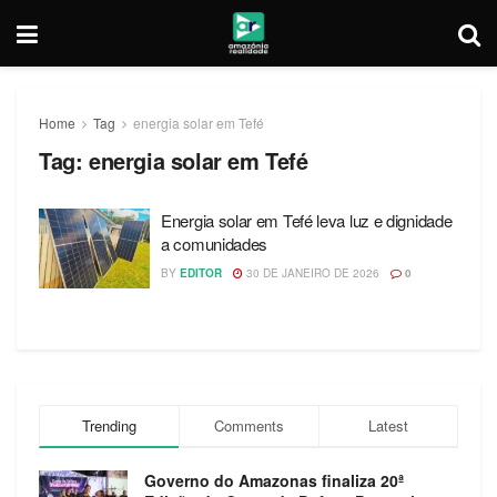
Home
Tag
energia solar em Tefé
Tag:
energia solar em Tefé
Energia solar em Tefé leva luz e dignidade
a comunidades
BY
EDITOR
30 DE JANEIRO DE 2026
0
Trending
Comments
Latest
Governo do Amazonas finaliza 20ª