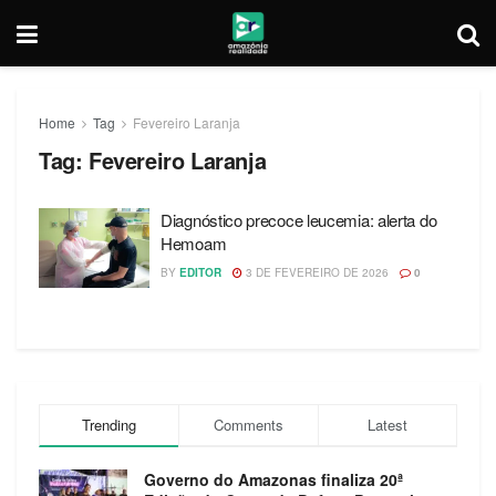
Home
Tag
Fevereiro Laranja
Tag:
Fevereiro Laranja
Diagnóstico precoce leucemia: alerta do
Hemoam
BY
EDITOR
3 DE FEVEREIRO DE 2026
0
Trending
Comments
Latest
Governo do Amazonas finaliza 20ª