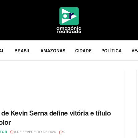
AL
BRASIL
AMAZONAS
CIDADE
POLÍTICA
VE
 de Kevin Serna define vitória e título
olor
8 DE FEVEREIRO DE 2026
ITOR
0