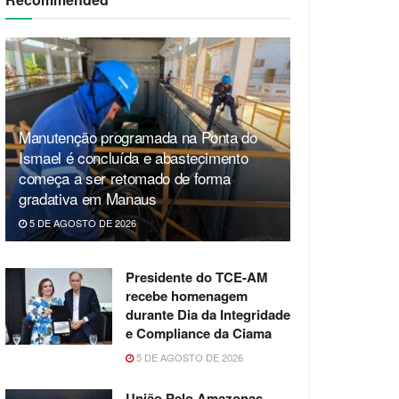
Manutenção programada na Ponta do
Ismael é concluída e abastecimento
começa a ser retomado de forma
gradativa em Manaus
5 DE AGOSTO DE 2026
Presidente do TCE-AM
recebe homenagem
durante Dia da Integridade
e Compliance da Ciama
5 DE AGOSTO DE 2026
União Pelo Amazonas