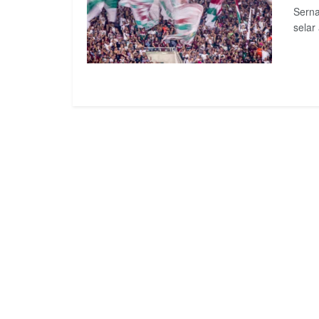
Serna
selar