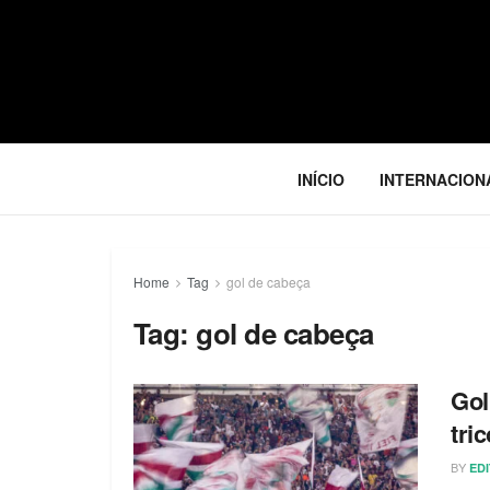
INÍCIO
INTERNACION
Home
Tag
gol de cabeça
Tag:
gol de cabeça
Gol
tric
BY
ED