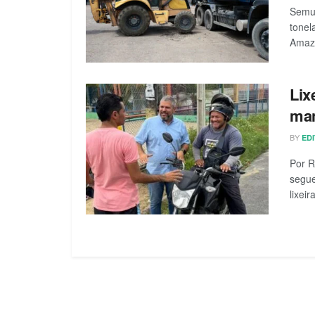
Semul
tonel
Amazô
Lix
man
BY
ED
Por R
segue
lixei