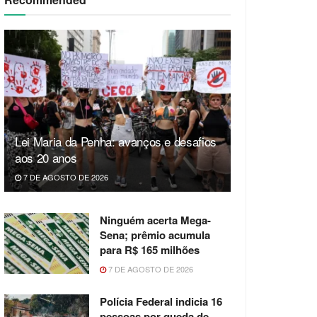
Lei Maria da Penha: avanços e desafios
aos 20 anos
7 DE AGOSTO DE 2026
Ninguém acerta Mega-
Sena; prêmio acumula
para R$ 165 milhões
7 DE AGOSTO DE 2026
Polícia Federal indicia 16
pessoas por queda de