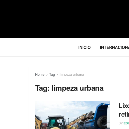
INÍCIO
INTERNACION
Home
Tag
limpeza urbana
Tag:
limpeza urbana
Lix
ret
BY
ED